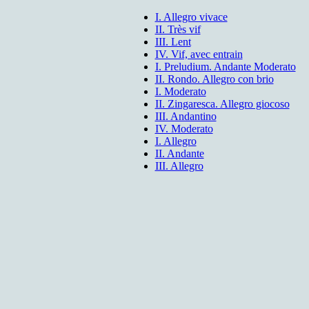
I. Allegro vivace
II. Très vif
III. Lent
IV. Vif, avec entrain
I. Preludium. Andante Moderato
II. Rondo. Allegro con brio
I. Moderato
II. Zingaresca. Allegro giocoso
III. Andantino
IV. Moderato
I. Allegro
II. Andante
III. Allegro